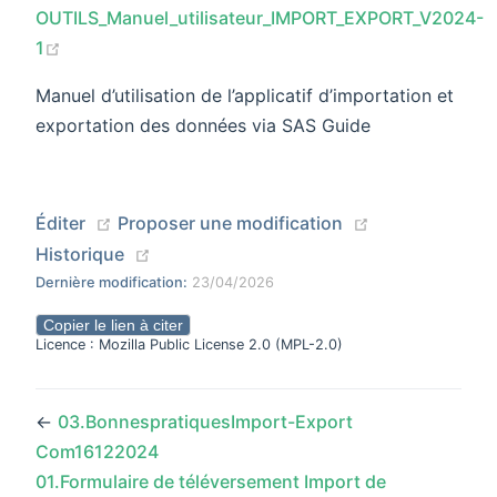
OUTILS_Manuel_utilisateur_IMPORT_EXPORT_V2024-
(opens new window)
1
Manuel d’utilisation de l’applicatif d’importation et
exportation des données via SAS Guide
(opens new window)
(opens new wi
Éditer
Proposer une modification
(opens new window)
Historique
Dernière modification:
23/04/2026
Copier le lien à citer
Licence : Mozilla Public License 2.0 (MPL-2.0)
←
03.BonnespratiquesImport-Export
Com16122024
01.Formulaire de téléversement Import de