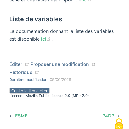
Liste de variables
La documentation donnant la liste des variables
(opens new window)
est disponible
ici
.
(opens new window)
(opens new wi
Éditer
Proposer une modification
(opens new window)
Historique
Dernière modification:
09/06/2026
Copier le lien à citer
Licence : Mozilla Public License 2.0 (MPL-2.0)
←
ESME
P4DP
→