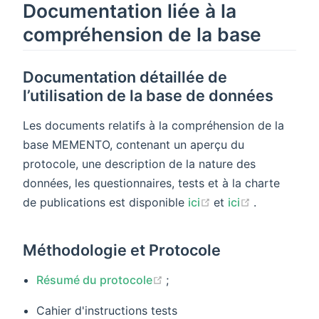
Documentation liée à la
compréhension de la base
Documentation détaillée de
l’utilisation de la base de données
Les documents relatifs à la compréhension de la
base MEMENTO, contenant un aperçu du
protocole, une description de la nature des
données, les questionnaires, tests et à la charte
(opens new windo
(opens new
de publications est disponible
ici
et
ici
.
Méthodologie et Protocole
(opens new window)
Résumé du protocole
;
Cahier d'instructions tests