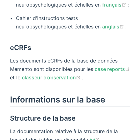
(ope
neuropsychologiques et échelles en
français
;
Cahier d'instructions tests
(open
neuropsychologiques et échelles en
anglais
.
eCRFs
Les documents eCRFs de la base de données
Memento sont disponibles pour les
case reports
(opens new window)
(opens new window)
et le
classeur d’observation
.
Informations sur la base
Structure de la base
La documentation relative à la structure de la
(opens new win
base et des tables est disponible
ici
.