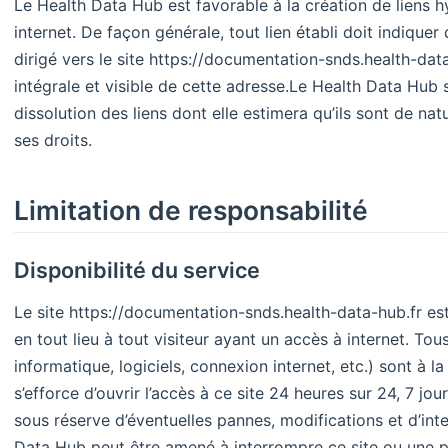
Le Health Data Hub est favorable à la création de liens h
internet. De façon générale, tout lien établi doit indiquer d
dirigé vers le site https://documentation-snds.health-da
intégrale et visible de cette adresse. ​ Le Health Data Hub
dissolution des liens dont elle estimera qu’ils sont de na
ses droits.
Limitation de responsabilité
Disponibilité du service
Le site https://documentation-snds.health-data-hub.fr es
en tout lieu à tout visiteur ayant un accès à internet. Tou
informatique, logiciels, connexion internet, etc.) sont à l
s’efforce d’ouvrir l’accès à ce site 24 heures sur 24, 7 jo
sous réserve d’éventuelles pannes, modifications et d’in
Data Hub peut être amené à interrompre ce site ou une p