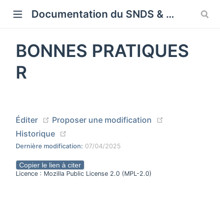
Cookies management panel
Documentation du SNDS & SNDS OMOP
BONNES PRATIQUES
R
(opens new window)
(opens new wi
Éditer
Proposer une modification
(opens new window)
Historique
Dernière modification:
07/04/2025
Copier le lien à citer
Licence : Mozilla Public License 2.0 (MPL-2.0)