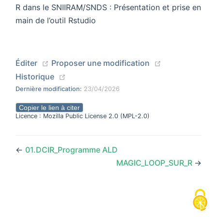
R dans le SNIIRAM/SNDS : Présentation et prise en
main de l’outil Rstudio
(opens new window)
(opens new wi
Éditer
Proposer une modification
(opens new window)
Historique
Dernière modification:
23/04/2026
Copier le lien à citer
Licence : Mozilla Public License 2.0 (MPL-2.0)
←
01.DCIR_Programme ALD
MAGIC_LOOP_SUR_R
→