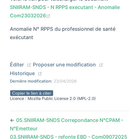
SNIIRAM-SNDS - N RPPS executant - Anomalie
(opens new window)
Com23032026
Anomalie N° RPPS du professionnel de santé
exécutant
(opens new window)
(opens new wi
Éditer
Proposer une modification
(opens new window)
Historique
Dernière modification:
23/04/2026
Copier le lien à citer
Licence : Mozilla Public License 2.0 (MPL-2.0)
←
05.SNIIRAM-SNDS Correpondance N°CPAM -
N°Emetteur
03.SNIIRAM-SNDS - refonte EBD - Com09072025