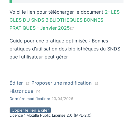
Voici le lien pour télécharger le document
2- LES
CLES DU SNDS BIBLIOTHEQUES BONNES
(opens new window)
PRATIQUES - Janvier 2025
Guide pour une pratique optimisée : Bonnes
pratiques d’utilisation des bibliothèques du SNDS
que l’utilisateur peut gérer
(opens new window)
(opens new wi
Éditer
Proposer une modification
(opens new window)
Historique
Dernière modification:
23/04/2026
Copier le lien à citer
Licence : Mozilla Public License 2.0 (MPL-2.0)