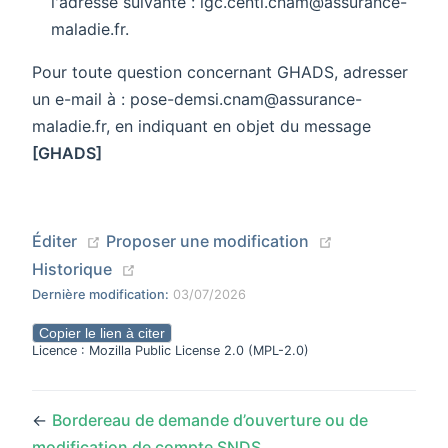
l'adresse suivante : igc.centi.cnam@assurance-
maladie.fr.
Pour toute question concernant GHADS, adresser
un e-mail à : pose-demsi.cnam@assurance-
maladie.fr, en indiquant en objet du message
[GHADS]
(opens new window)
(opens new wi
Éditer
Proposer une modification
(opens new window)
Historique
Dernière modification:
03/07/2026
Copier le lien à citer
Licence : Mozilla Public License 2.0 (MPL-2.0)
←
Bordereau de demande d’ouverture ou de
modification de compte SNDS