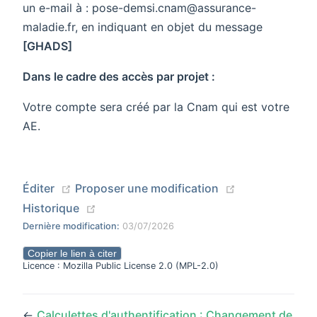
un e-mail à : pose-demsi.cnam@assurance-
maladie.fr, en indiquant en objet du message
[GHADS]
Dans le cadre des accès par projet :
Votre compte sera créé par la Cnam qui est votre
AE.
(opens new window)
(opens new wi
Éditer
Proposer une modification
(opens new window)
Historique
Dernière modification:
03/07/2026
Copier le lien à citer
Licence : Mozilla Public License 2.0 (MPL-2.0)
←
Calculettes d'authentification : Changement de