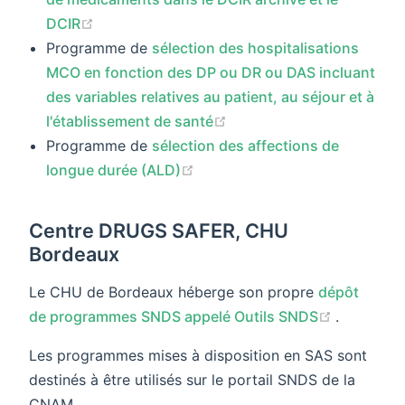
(opens new window)
DCIR
Programme de
sélection des hospitalisations
MCO en fonction des DP ou DR ou DAS incluant
des variables relatives au patient, au séjour et à
(opens new window)
l'établissement de santé
Programme de
sélection des affections de
(opens new window)
longue durée (ALD)
Centre DRUGS SAFER, CHU
Bordeaux
Le CHU de Bordeaux héberge son propre
dépôt
(opens n
de programmes SNDS appelé Outils SNDS
.
Les programmes mises à disposition en SAS sont
destinés à être utilisés sur le portail SNDS de la
CNAM.