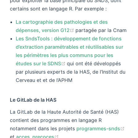
pour exploiter la base principale du SNDS, dont
certains sont en langage R. Par exemple :
La cartographie des pathologies et des
(opens new window)
dépenses, version G12
partagée par la Cnam
Les SndsTools : développement de fonctions
d’extraction paramétrables et réutilisables sur
les périmètres les plus communs pour les
(opens new window)
études sur le SDNS
qui ont été développés
par plusieurs experts de la HAS, de l’Institut du
Cerveau et et de l’APHM
Le GitLab de la HAS
La GitLab de la Haute Autorité de Santé (HAS)
contient des programmes en langage R
(ope
notamment dans les projets
programmes-snds
(opens new window)
et
acces_precoces
.