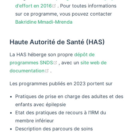
(opens new window)
d'effort en 2016
. Pour toutes informations
sur ce programme, vous pouvez contacter
Bakridine Mmadi-Mrenda
Haute Autorité de Santé (HAS)
La HAS héberge son propre
dépôt de
(opens new window)
programmes SNDS
, avec un
site web de
(opens new window)
documentation
.
Les programmes publiés en 2023 portent sur
Pratiques de prise en charge des adultes et des
enfants avec épilepsie
Etat des pratiques de recours à l’IRM du
membre inférieur
Description des parcours de soins