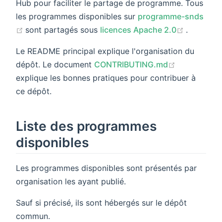
Hub pour faciliter le partage de programme. Tous
les programmes disponibles sur
programme-snds
(opens new window)
(opens n
sont partagés sous
licences Apache 2.0
.
Le README principal explique l'organisation du
(opens new
dépôt. Le document
CONTRIBUTING.md
explique les bonnes pratiques pour contribuer à
ce dépôt.
Liste des programmes
disponibles
Les programmes disponibles sont présentés par
organisation les ayant publié.
Sauf si précisé, ils sont hébergés sur le dépôt
commun.