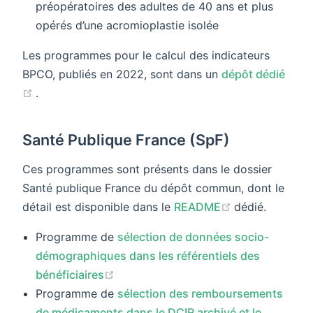
préopératoires des adultes de 40 ans et plus
opérés d’une acromioplastie isolée
Les programmes pour le calcul des indicateurs
BPCO, publiés en 2022, sont dans un
dépôt dédié
(opens new window)
.
Santé Publique France (SpF)
Ces programmes sont présents dans le dossier
Santé publique France du dépôt commun, dont le
(opens new w
détail est disponible dans le
README
dédié.
Programme de
sélection de données socio-
démographiques dans les référentiels des
(opens new window)
bénéficiaires
Programme de
sélection des remboursements
de médicaments dans le DCIR archivé et le