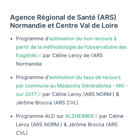
Agence Régional de Santé (ARS)
Normandie et Centre Val de Loire
Programme d'
estimation du non recours à
partir de la méthodologie de l'observatoire des
(opens new window)
fragilités
par Céline Leroy de l'ARS
Normandie
Programme d'
estimation du taux de recours
par commune au Médecins Généralistes - MG -
(opens new window)
sur 2017
par Céline Leroy (ARS NORM.) &
Jérôme Brocca (ARS CVL)
(opens new win
Programme ALD sur
ALZHEIMER
par Céline
Leroy (ARS NORM.) & Jérôme Brocca (ARS
CVL)