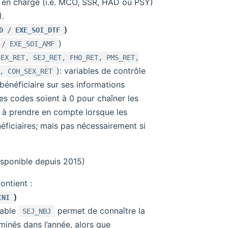
es en charge (i.e. MCO, SSR, HAD ou PSY)
.
)
D / EXE_SOI_DTF
)
 / EXE_SOI_AMF
SEX_RET, SEJ_RET, FHO_RET, PMS_RET,
): variables de contrôle
, COH_SEX_RET
bénéficiaire sur ses informations
ces codes soient à 0 pour chaîner les
t à prendre en compte lorsque les
éficiaires; mais pas nécessairement si
sponible depuis 2015)
ontient :
)
INI
riable
permet de connaître la
SEJ_NBJ
minés dans l’année, alors que