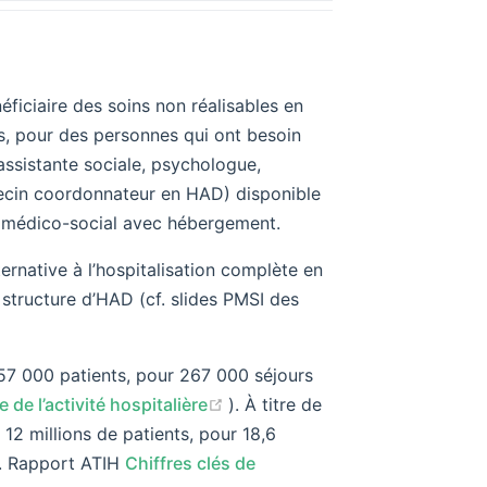
ficiaire des soins non réalisables en
es, pour des personnes qui ont besoin
 assistante sociale, psychologue,
édecin coordonnateur en HAD) disponible
u médico-social avec hébergement.
ernative à l’hospitalisation complète en
structure d’HAD (cf. slides PMSI des
57 000 patients, pour 267 000 séjours
(opens new window)
 de l’activité hospitalière
). À titre de
2 millions de patients, pour 18,6
cf. Rapport ATIH
Chiffres clés de