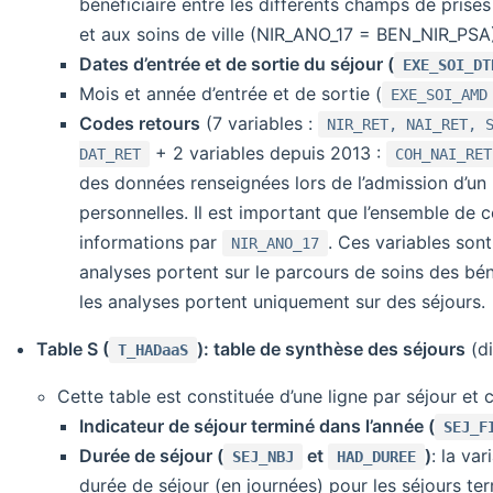
bénéficiaire entre les différents champs de pris
et aux soins de ville (NIR_ANO_17 = BEN_NIR_PSA)
Dates d’entrée et de sortie du séjour (
EXE_SOI_DT
Mois et année d’entrée et de sortie (
EXE_SOI_AMD
Codes retours
(7 variables :
NIR_RET, NAI_RET, 
+ 2 variables depuis 2013 :
DAT_RET
COH_NAI_RET
des données renseignées lors de l’admission d’un 
personnelles. Il est important que l’ensemble de 
informations par
. Ces variables son
NIR_ANO_17
analyses portent sur le parcours de soins des bén
les analyses portent uniquement sur des séjours.
Table S (
): table de synthèse des séjours
(di
T_HADaaS
Cette table est constituée d’une ligne par séjour et c
Indicateur de séjour terminé dans l’année (
SEJ_F
Durée de séjour (
et
)
: la va
SEJ_NBJ
HAD_DUREE
durée de séjour (en journées) pour les séjours ter