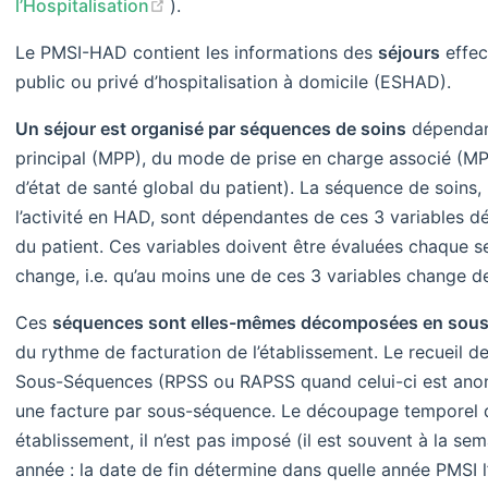
(opens new window)
l’Hospitalisation
).
Le PMSI-HAD contient les informations des
séjours
effec
public ou privé d’hospitalisation à domicile (ESHAD).
Un séjour est organisé par séquences de soins
dépendan
principal (MPP), du mode de prise en charge associé (MPA)
d’état de santé global du patient). La séquence de soins,
l’activité en HAD, sont dépendantes de ces 3 variables dé
du patient. Ces variables doivent être évaluées chaque s
change, i.e. qu’au moins une de ces 3 variables change d
Ces
séquences sont elles-mêmes décomposées en sou
du rythme de facturation de l’établissement. Le recueil 
Sous-Séquences (RPSS ou RAPSS quand celui-ci est anon
une facture par sous-séquence. Le découpage temporel d
établissement, il n’est pas imposé (il est souvent à la s
année : la date de fin détermine dans quelle année PMSI 