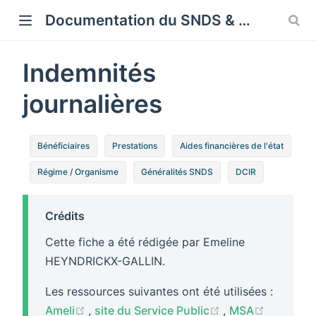
Cookies management panel
Documentation du SNDS & SNDS OMOP
Indemnités
journalières
Bénéficiaires
Prestations
Aides financières de l'état
Régime / Organisme
Généralités SNDS
DCIR
Crédits
Cette fiche a été rédigée par Emeline
HEYNDRICKX-GALLIN.
Les ressources suivantes ont été utilisées :
(opens new window)
(opens new win
(opens n
Ameli
,
site du Service Public
,
MSA