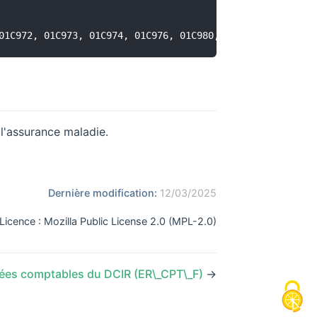
 l'assurance maladie.
ow)
pens new window)
Dernière modification:
12/03/2025
Licence : Mozilla Public License 2.0 (MPL-2.0)
ées comptables du DCIR (ER\_CPT\_F)
→