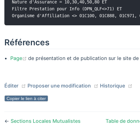
Nature d'Assurance = 10,30,40,50,80 ET 

Filtre Prestation pour Info (DPN_QLF<>71) ET

Références
(opens new window)
Page
de présentation et de publication sur le site de
(opens new window)
(opens new wind
(o
Éditer
Proposer une modification
Historique
Copier le lien à citer
←
Sections Locales Mutualistes
Table de donn