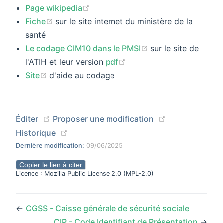
(opens new window)
Page wikipedia
(opens new window)
Fiche
sur le site internet du ministère de la
santé
(opens new windo
Le codage CIM10 dans le PMSI
sur le site de
(opens new window)
l'ATIH et leur version
pdf
(opens new window)
Site
d'aide au codage
(opens new window)
(opens new wi
Éditer
Proposer une modification
(opens new window)
Historique
Dernière modification:
09/06/2025
Copier le lien à citer
Licence : Mozilla Public License 2.0 (MPL-2.0)
←
CGSS - Caisse générale de sécurité sociale
CIP - Code Identifiant de Présentation
→