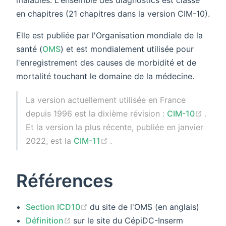
en chapitres (21 chapitres dans la version CIM-10).
Elle est publiée par l'Organisation mondiale de la
santé (
OMS
) et est mondialement utilisée pour
l'enregistrement des causes de morbidité et de
mortalité touchant le domaine de la médecine.
La version actuellement utilisée en France
(ope
depuis 1996 est la dixième révision :
CIM-10
.
Et la version la plus récente, publiée en janvier
(opens new window)
2022, est la
CIM-11
.
Références
(opens new window)
Section ICD10
du site de l'OMS (en anglais)
(opens new window)
Définition
sur le site du CépiDC-Inserm