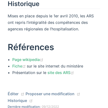
Historique
Mises en place depuis le 1er avril 2010, les ARS
ont repris l’intégralité des compétences des
agences régionales de l’hospitalisation.
Références
(opens new window)
Page wikipedia
(opens new window)
Fiche
sur le site internet du ministère
(opens new wind
Présentation sur le
site des ARS
(opens new window)
(opens new wi
Éditer
Proposer une modification
(opens new window)
Historique
Dernière modification:
09/12/2022