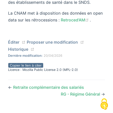
des établissements de santé dans le SNDS.
La CNAM met à disposition des données en open
(opens new
data sur les rétrocessions :
Retroced'AM
.
(opens new window)
(opens new wi
Éditer
Proposer une modification
(opens new window)
Historique
Dernière modification:
20/04/2026
Copier le lien à citer
Licence : Mozilla Public License 2.0 (MPL-2.0)
←
Retraite complémentaire des salariés
RG - Régime Général
→