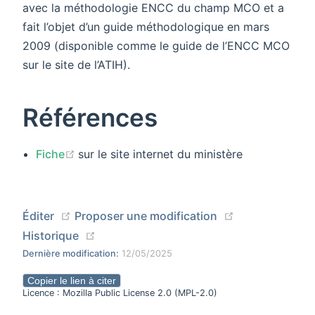
avec la méthodologie ENCC du champ MCO et a
fait l’objet d’un guide méthodologique en mars
2009 (disponible comme le guide de l’ENCC MCO
sur le site de l’ATIH).
Références
(opens new window)
Fiche
sur le site internet du ministère
(opens new window)
(opens new wi
Éditer
Proposer une modification
(opens new window)
Historique
Dernière modification:
12/05/2025
Copier le lien à citer
Licence : Mozilla Public License 2.0 (MPL-2.0)