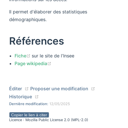
Il permet d'élaborer des statistiques
démographiques.
Références
(opens new window)
Fiche
sur le site de l'Insee
(opens new window)
Page wikipedia
(opens new window)
(opens new wi
Éditer
Proposer une modification
(opens new window)
Historique
Dernière modification:
12/05/2025
Copier le lien à citer
Licence : Mozilla Public License 2.0 (MPL-2.0)