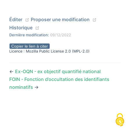
(opens new window)
(opens new wi
Éditer
Proposer une modification
(opens new window)
Historique
Dernière modification:
09/12/2022
Copier le lien à citer
Licence : Mozilla Public License 2.0 (MPL-2.0)
←
Ex-OQN - ex objectif quantifié national
FOIN - Fonction d’occultation des identifiants
nominatifs
→