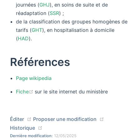
journées (
GHJ
), en soins de suite et de
réadaptation (
SSR
) ;
de la classification des groupes homogènes de
tarifs (
GHT
), en hospitalisation à domicile
(
HAD
).
Références
Page wikipedia
(opens new window)
Fiche
sur le site internet du ministère
(opens new window)
(opens new wi
Éditer
Proposer une modification
(opens new window)
Historique
Dernière modification:
12/05/2025