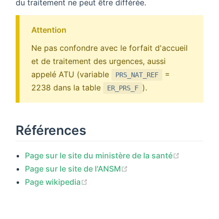
du traitement ne peut être différée.
Attention
Ne pas confondre avec le forfait d'accueil
et de traitement des urgences, aussi
appelé ATU (variable
=
PRS_NAT_REF
2238 dans la table
).
ER_PRS_F
Références
(opens ne
Page sur le site du ministère de la santé
(opens new window)
Page sur le site de l'ANSM
(opens new window)
Page wikipedia