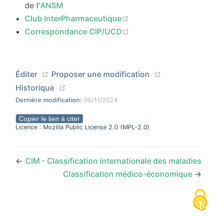
de l'
ANSM
(opens new window)
Club InterPharmaceutique
(opens new window)
Correspondance CIP/UCD
(opens new window)
(opens new wi
Éditer
Proposer une modification
(opens new window)
Historique
Dernière modification:
06/11/2024
Copier le lien à citer
Licence : Mozilla Public License 2.0 (MPL-2.0)
←
CIM - Classification internationale des maladies
Classification médico-économique
→