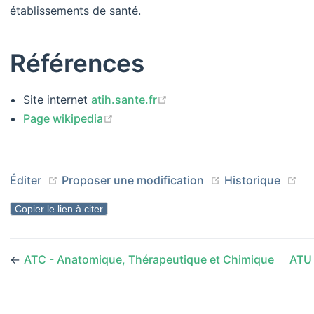
établissements de santé.
Références
(opens new window)
Site internet
atih.sante.fr
(opens new window)
Page wikipedia
(opens new window)
(opens new wind
(o
Éditer
Proposer une modification
Historique
Copier le lien à citer
←
ATC - Anatomique, Thérapeutique et Chimique
ATU 