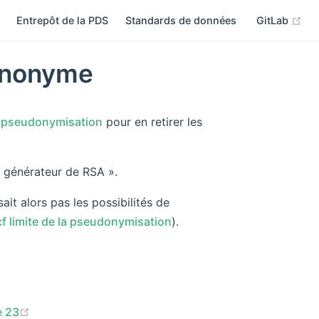
(op
Entrepôt de la PDS
Standards de données
GitLab
anonyme
e
pseudonymisation
pour en retirer les
 « générateur de RSA ».
ait alors pas les possibilités de
f limite de la pseudonymisation
).
(opens new window)
e 23