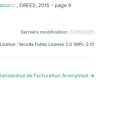
(opens new window)
ation
, DREES, 2015 - page 9
ow)
pens new window)
Dernière modification:
27/05/2025
Licence : Mozilla Public License 2.0 (MPL-2.0)
tandardisé de Facturation Anonymisé
→