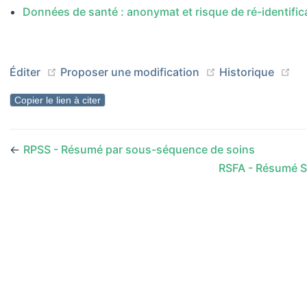
Données de santé : anonymat et risque de ré-identific
(opens new window)
(opens new wind
(o
Éditer
Proposer une modification
Historique
Copier le lien à citer
←
RPSS - Résumé par sous-séquence de soins
RSFA - Résumé S