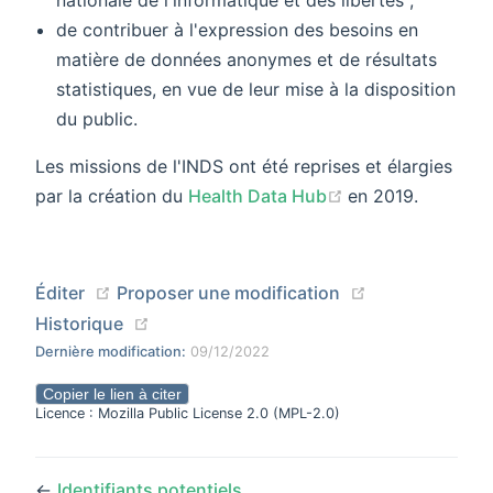
de contribuer à l'expression des besoins en
matière de données anonymes et de résultats
statistiques, en vue de leur mise à la disposition
du public.
Les missions de l'INDS ont été reprises et élargies
(opens new win
par la création du
Health Data Hub
en 2019.
(opens new window)
(opens new wi
Éditer
Proposer une modification
(opens new window)
Historique
Dernière modification:
09/12/2022
Copier le lien à citer
Licence : Mozilla Public License 2.0 (MPL-2.0)
←
Identifiants potentiels